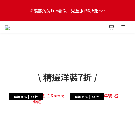
😍FUN暑假！童裝開心購【滿$3,000，送$300 (最高回饋$1,200)
🎉熊熊兔兔Fun暑假｜兒童服飾6折起>>>
💌】
🔔首購享9折優惠➡️結帳輸入「MKH1ST」
😍FUN暑假！童裝開心購【滿$3,000，送$300 (最高回饋$1,200)
💌】
\ 精選洋裝7折 /
精選商品 | 65折
精選商品 | 65折