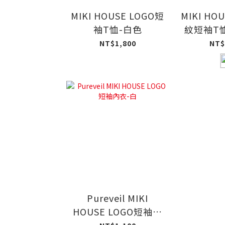
MIKI HOUSE LOGO短
MIKI HO
袖T恤-白色
紋短袖T
NT$1,800
NT$
Pureveil MIKI
HOUSE LOGO短袖內