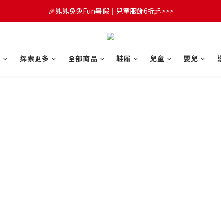
😍FUN暑假！童裝開心購【滿$3,000，送$300 (最高回饋$1,200)💌】
🎉熊熊兔兔Fun暑假｜兒童服飾6折起>>>
🔔首購享9折優惠➡️結帳輸入「MKH1ST」
😍FUN暑假！童裝開心購【滿$3,000，送$300 (最高回饋$1,200)💌】
們
探索更多
全部商品
鞋履
兒童
嬰兒