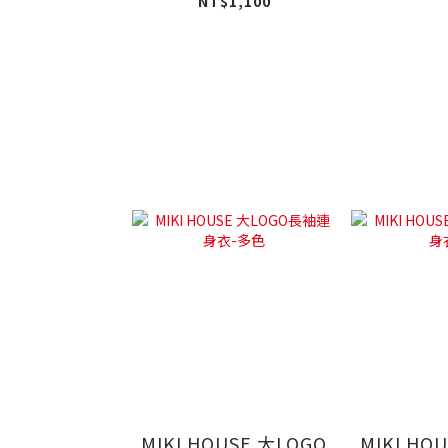
衣-白
NT$1,100
MIKI HOUSE 大LOGO
MIKI HO