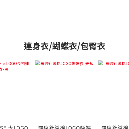
連身衣/蝴蝶衣/包臀衣
USE 大LOGO
羅紋針織棉LOGO蝴蝶
羅紋針織棉