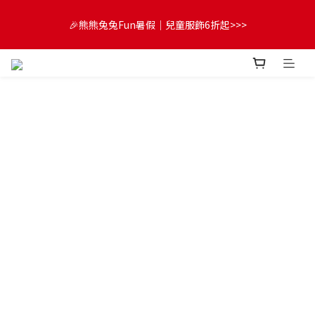
😍FUN暑假！童裝開心購【滿$3,000，送$300 (最高回饋$1,200)
🎉熊熊兔兔Fun暑假｜兒童服飾6折起>>>
💌】
🔔首購享9折優惠➡️結帳輸入「MKH1ST」
😍FUN暑假！童裝開心購【滿$3,000，送$300 (最高回饋$1,200)
💌】