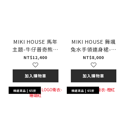
MIKI HOUSE 馬年
MIKI HOUSE 舞颯
主題-牛仔普奇熊衛
兔水手領連身裙-紅
衣-紅色
色
NT$12,400
NT$8,000
加入購物車
加入購物車
精選商品 | 65折
精選商品 | 65折