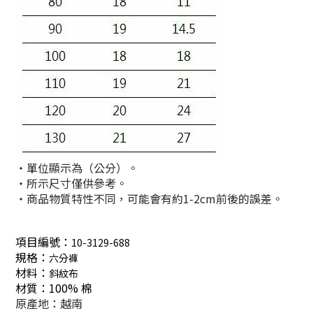
・單位顯示為（公分）。
・所示尺寸僅供參考。
・商品物質特性不同，可能會有約1-2cm前後的誤差。
項目編號：
10-3129-688
規格：
六分褲
材料：
斜紋布
材質：
100% 棉
原產地：越南