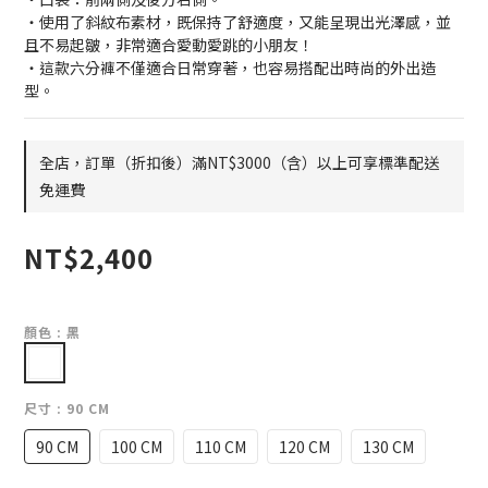
・使用了斜紋布素材，既保持了舒適度，又能呈現出光澤感，並
且不易起皺，非常適合愛動愛跳的小朋友！
・這款六分褲不僅適合日常穿著，也容易搭配出時尚的外出造
型。
全店，訂單（折扣後）滿NT$3000（含）以上可享標準配送
免運費
NT$2,400
顏色
: 黑
尺寸
: 90 CM
90 CM
100 CM
110 CM
120 CM
130 CM