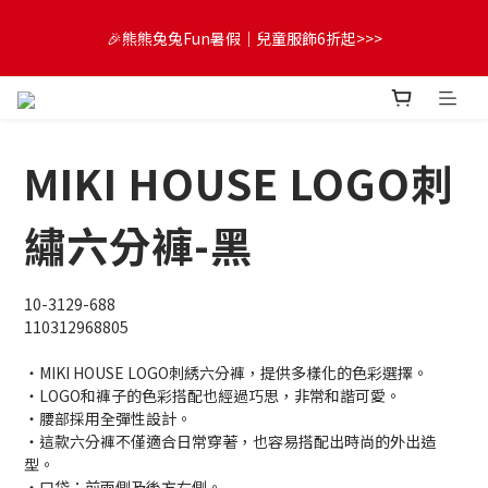
😍FUN暑假！童裝開心購【滿$3,000，送$300 (最高回饋$1,200)
🎉熊熊兔兔Fun暑假｜兒童服飾6折起>>>
💌】
🔔首購享9折優惠➡️結帳輸入「MKH1ST」
MIKI HOUSE LOGO刺
😍FUN暑假！童裝開心購【滿$3,000，送$300 (最高回饋$1,200)
💌】
繡六分褲-黑
10-3129-688
110312968805
・MIKI HOUSE LOGO刺綉六分褲，提供多樣化的色彩選擇。
・LOGO和褲子的色彩搭配也經過巧思，非常和諧可愛。
・腰部採用全彈性設計。
・這款六分褲不僅適合日常穿著，也容易搭配出時尚的外出造
型。
・口袋：前兩側及後方右側。