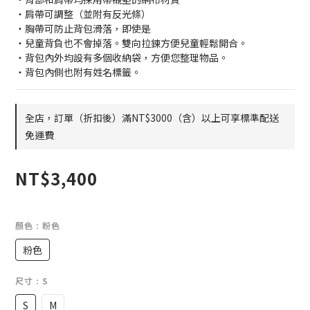
・肩帶可調整（並附有反光條）
・胸帶可防止背包滑落，即使是
・兒童背負也不會掉落。雙向拉鍊方便兒童輕鬆開合。
・背包內外均設有多個收納袋，方便您整理物品。
・背包內側也附有姓名標籤。
全店，訂單（折扣後）滿NT$3000（含）以上可享標準配送
免運費
NT$3,400
顏色
: 粉色
粉色
尺寸
: S
S
M