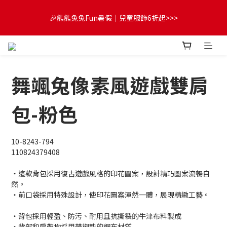
😍FUN暑假！童裝開心購【滿$3,000，送$300 (最高回饋$1,200)
🎉熊熊兔兔Fun暑假｜兒童服飾6折起>>>
💌】
🔔首購享9折優惠➡️結帳輸入「MKH1ST」
舞颯兔像素風遊戲雙肩
😍FUN暑假！童裝開心購【滿$3,000，送$300 (最高回饋$1,200)
💌】
包-粉色
10-8243-794
110824379408
・這款背包採用復古遊戲風格的印花圖案，設計精巧圖案流暢自
然。
・前口袋採用特殊設計，使印花圖案渾然一體，展現精緻工藝。
・背包採用輕盈、防污、耐用且抗撕裂的牛津布料製成
・背部和肩帶均採用帶襯墊的網布材質