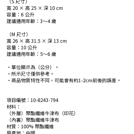
（S 尺寸）
寬 20 × 高 25 × 深 10 cm
容量：6 公升
建議適用年齡：3～4 歲
（M 尺寸）
寬 26 × 高 31.5 × 深 13 cm
容量：10 公升
建議適用年齡：5～6 歲
・單位顯示為（公分）。
・所示尺寸僅供參考。
・商品物質特性不同，可能會有約1-2cm前後的誤差。
項目編號：
10-8243-794
材料：
（
外層
）聚酯纖維牛津布（印花）
（
內裏
）聚酯纖維牛津布
材質：100% 聚酯纖維
原產地：
中國