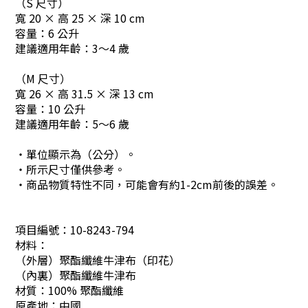
（S 尺寸）
寬 20 × 高 25 × 深 10 cm
容量：6 公升
建議適用年齡：3～4 歲
（M 尺寸）
寬 26 × 高 31.5 × 深 13 cm
容量：10 公升
建議適用年齡：5～6 歲
・單位顯示為（公分）。
・所示尺寸僅供參考。
・商品物質特性不同，可能會有約1-2cm前後的誤差。
項目編號：
10-8243-794
材料：
（
外層
）聚酯纖維牛津布（印花）
（
內裏
）聚酯纖維牛津布
材質：100% 聚酯纖維
原產地：
中國