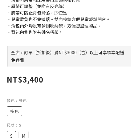
・肩帶可調整（並附有反光條）
・胸帶可防止背包滑落，即使是
・兒童背負也不會掉落。雙向拉鍊方便兒童輕鬆開合。
・背包內外均設有多個收納袋，方便您整理物品。
・背包內側也附有姓名標籤。
全店，訂單（折扣後）滿NT$3000（含）以上可享標準配送
免運費
NT$3,400
顏色
: 多色
多色
尺寸
: S
S
M