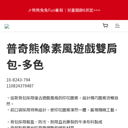
😍FUN暑假！童裝開心購【滿$3,000，送$300 (最高回饋$1,200)
🎉熊熊兔兔Fun暑假｜兒童服飾6折起>>>
💌】
🔔首購享9折優惠➡️結帳輸入「MKH1ST」
普奇熊像素風遊戲雙肩
😍FUN暑假！童裝開心購【滿$3,000，送$300 (最高回饋$1,200)
💌】
包-多色
10-8243-794
110824379487
・這款背包採用復古遊戲風格的印花圖案，設計精巧圖案流暢自
然。
・前口袋採用特殊設計，使印花圖案渾然一體，展現精緻工藝。
・背包採用輕盈、防污、耐用且抗撕裂的牛津布料製成
・背部和肩帶均採用帶襯墊的網布材質