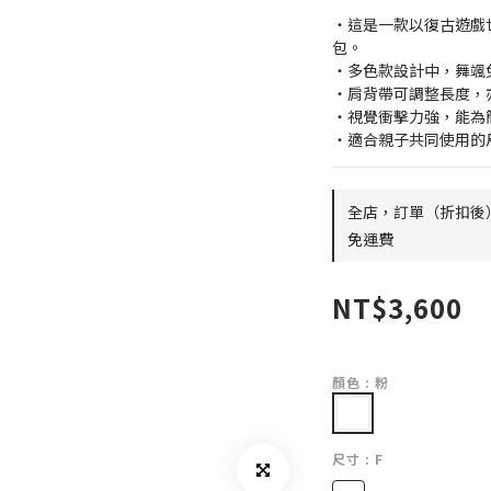
・這是一款以復古遊戲
包。
・多色款設計中，舞颯
・肩背帶可調整長度，
・視覺衝擊力強，能為
・適合親子共同使用的
全店，訂單（折扣後）
免運費
NT$3,600
顏色
: 粉
尺寸
: F