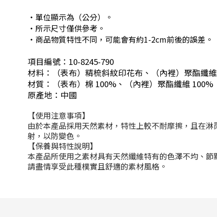
・單位顯示為（公分）。
・所示尺寸僅供參考。
・商品物質特性不同，可能會有約1-2cm前後的誤差。
項目編號：10-8245-790
材料：（表布）精梳斜紋印花布、（內裡）聚酯纖維
材質：（表布）棉 100%、（內裡）聚酯纖維 100%
原產地：中國
【使用注意事項】
由於本產品採用天然素材，特性上較不耐摩擦，且在淋
射，以防變色。
【保養與特性說明】
本產品所使用之素材具有天然纖維特有的色澤不均、節
請盡情享受此種樸實且舒適的素材風格。