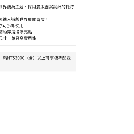
世界觀為主題、採用滿版圖案設計的托特
兔進入遊戲世界展開冒險。
亦可拆卸使用
簡約穿搭增添亮點
尺寸，兼具高實用性
滿NT$3000（含）以上可享標準配送