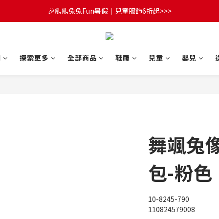
🎉熊熊兔兔Fun暑假｜兒童服飾6折起>>>
😍FUN暑假！童裝開心購【滿$3,000，送$300 (最高回饋$1,200)💌】
🔔首購享9折優惠➡️結帳輸入「MKH1ST」
😍FUN暑假！童裝開心購【滿$3,000，送$300 (最高回饋$1,200)💌】
們
探索更多
全部商品
鞋履
兒童
嬰兒
舞颯兔
包-粉色
10-8245-790
110824579008