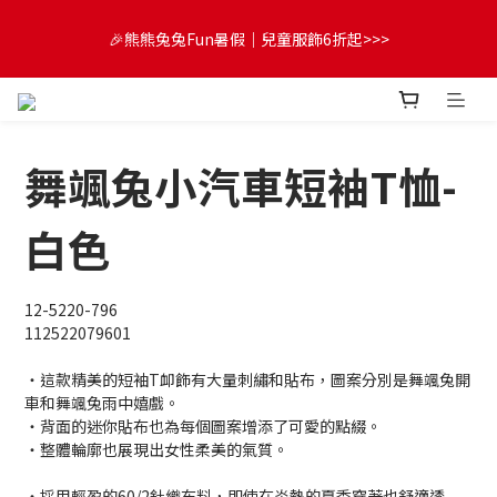
😍FUN暑假！童裝開心購【滿$3,000，送$300 (最高回饋$1,200)
🎉熊熊兔兔Fun暑假｜兒童服飾6折起>>>
💌】
🔔首購享9折優惠➡️結帳輸入「MKH1ST」
舞颯兔小汽車短袖T恤-
😍FUN暑假！童裝開心購【滿$3,000，送$300 (最高回饋$1,200)
💌】
白色
12-5220-796
112522079601
・這款精美的短袖T卹飾有大量刺繡和貼布，圖案分別是舞颯兔開
車和舞颯兔雨中嬉戲。
・背面的迷你貼布也為每個圖案增添了可愛的點綴。
・整體輪廓也展現出女性柔美的氣質。
・採用輕盈的60/2針織布料，即使在炎熱的夏季穿著也舒適透