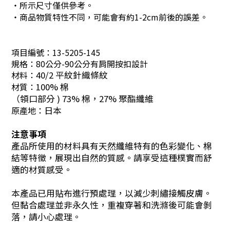
・所示尺寸僅供參考。
・商品物質特性不同，可能會有約1-2cm前後的誤差。
項目編號：
13-5205-145
規格：
80公分-90公分有肩開按扣設計
材料：
40/2 平紋針織條紋
材質：
100% 棉
（領口部分 ) 73% 棉，27% 聚酯纖維
原產地：
日本
注意事項
產品所使用的材料具有天然纖維特有的色彩變化、棉
結等特徵，展現出自然的質感。請享受這種樸實而舒
適的材質感受。
本產品已用貼布進行預處理，以減少刺繡接觸皮膚。
但黏合處理並非永久性，重複穿著和洗滌後可能會剝
落，請小心處理。