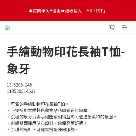
😍FUN暑假！童裝開心購【滿$3,000，送$300 (最高回饋$1,200)
🔔首購享9折優惠➡️結帳輸入「MKH1ST」
💌】
😍FUN暑假！童裝開心購【滿$3,000，送$300 (最高回饋$1,200)
💌】
手繪動物印花長袖T恤-
象牙
13-5205-145
113520514531
・可愛的手繪動物印花長袖T恤。
・下擺採用本季特色動物貼花圖案布料點綴。
・沉穩的象牙白與手繪圖案相得益彰，營造出柔和的氛圍。
・刺繡背面採用貼布設計，確保穿著舒適。
・沉穩的設計，可輕鬆搭配任何服飾。