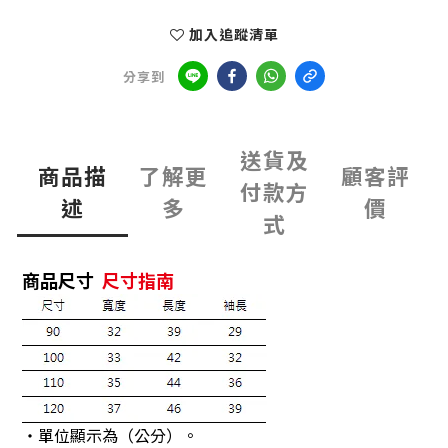
加入追蹤清單
分享到
送貨及
商品描
了解更
顧客評
付款方
述
多
價
式
商品尺寸
尺寸指南
・單位顯示為（公分）。