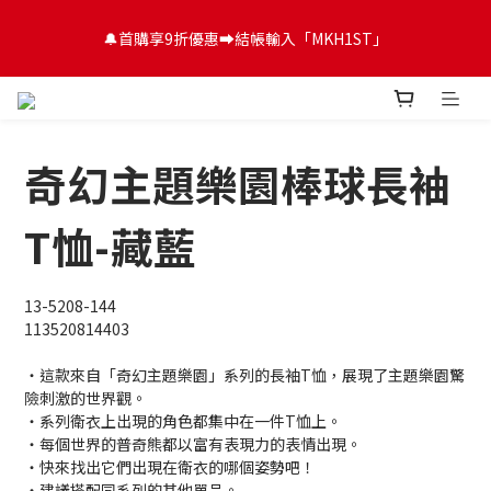
😍FUN暑假！童裝開心購【滿$3,000，送$300 (最高回饋$1,200)
🔔首購享9折優惠➡️結帳輸入「MKH1ST」
💌】
😍FUN暑假！童裝開心購【滿$3,000，送$300 (最高回饋$1,200)
💌】
奇幻主題樂園棒球長袖
T恤-藏藍
13-5208-144
113520814403
・這款來自「奇幻主題樂園」系列的長袖T恤，展現了主題樂園驚
險刺激的世界觀。
・系列衛衣上出現的角色都集中在一件T恤上。
・每個世界的普奇熊都以富有表現力的表情出現。
・快來找出它們出現在衛衣的哪個姿勢吧！
・建議搭配同系列的其他單品。