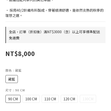
・ 採用40/2針織布料製成，穿著順滑舒適，是依然炎熱的秋季的
理想之選。
全店，訂單（折扣後）滿NT$3000（含）以上可享標準配送
免運費
NT$8,000
顏色
: 藏藍
藏藍
尺寸
: 90 CM
90 CM
100 CM
110 CM
120 CM
130CM