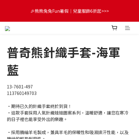
😍FUN暑假！童裝開心購【滿$3,000，送$300 (最高回饋$1,200)
🎉熊熊兔兔Fun暑假｜兒童服飾6折起>>>
💌】
🔔首購享9折優惠➡️結帳輸入「MKH1ST」
普奇熊針織手套-海軍
😍FUN暑假！童裝開心購【滿$3,000，送$300 (最高回饋$1,200)
💌】
藍
13-7601-497
113760149703
・期待已久的針織手套終於到貨！
・這款手套採用人氣針織娃娃圖案系列，溫暖舒適，讓您在寒冷
的日子裡也能享受外出的樂趣。
・採用腈綸羊毛製成，兼具羊毛的保暖性和吸濕排汗性能，以及
腈綸的輕盈耐用性。