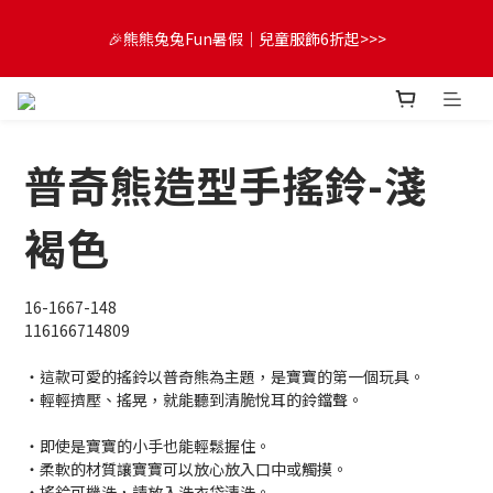
😍FUN暑假！童裝開心購【滿$3,000，送$300 (最高回饋$1,200)
🎉熊熊兔兔Fun暑假｜兒童服飾6折起>>>
💌】
🔔首購享9折優惠➡️結帳輸入「MKH1ST」
普奇熊造型手搖鈴-淺
😍FUN暑假！童裝開心購【滿$3,000，送$300 (最高回饋$1,200)
💌】
褐色
16-1667-148
116166714809
・這款可愛的搖鈴以普奇熊為主題，是寶寶的第一個玩具。
・輕輕擠壓、搖晃，就能聽到清脆悅耳的鈴鐺聲。
・即使是寶寶的小手也能輕鬆握住。
・柔軟的材質讓寶寶可以放心放入口中或觸摸。
・搖鈴可機洗，請放入洗衣袋清洗。