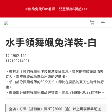
😍FUN暑假！童裝開心購【滿$3,000，送$300 (最高回饋$1,200)
🎉熊熊兔兔Fun暑假｜兒童服飾6折起>>>
💌】
🔔首購享9折優惠➡️結帳輸入「MKH1ST」
水手領舞颯兔洋裝-白
😍FUN暑假！童裝開心購【滿$3,000，送$300 (最高回饋$1,200)
💌】
12-1902-140
112190214001
・帶有水手領的舞颯兔洋裝充滿夏日氣息，交替的條紋設計清爽
宜人，單穿就能成為夏季出遊的好選擇。
・領口部分採用輕薄的60/2天竺，即使在炎熱的夏天也能保持舒
適。
・後領部分繡有舞颯兔和品牌標誌，展現了MIKIHOUSE的特色。
全店，訂單（折扣後）滿NT$3000（含）以上可享標準配送