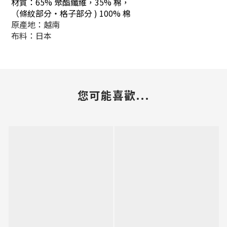
材質：
65% 聚酯纖維，35% 棉，
（條紋部分・格子部分 ) 100% 棉
原產地：越南
布料：日本
您可能喜歡...