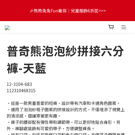
😍FUN暑假！童裝開心購【滿$3,000，送$300 (最高回饋$1,200)
🎉熊熊兔兔Fun暑假｜兒童服飾6折起>>>
💌】
🔔首購享9折優惠➡️結帳輸入「MKH1ST」
普奇熊泡泡紗拼接六分
😍FUN暑假！童裝開心購【滿$3,000，送$300 (最高回饋$1,200)
💌】
褲-天藍
12-3104-683
112310468315
・這是一款男童喜愛的短褲，設計帶有汽車和卡通角色圖案。
・運用了泡泡紗格子圖案的拼接設計的方式，不僅增添了視覺上
的清涼感，還讓穿著更有趣。
・褲子的腰部配有彈性帶和調節帶，可以更好地貼合身形。另
外，褲腳處裝飾有可愛的帶子，方便調整褲長。
・設有口袋，包括前兩側口袋和後右側口袋，方便孩子們隨身攜