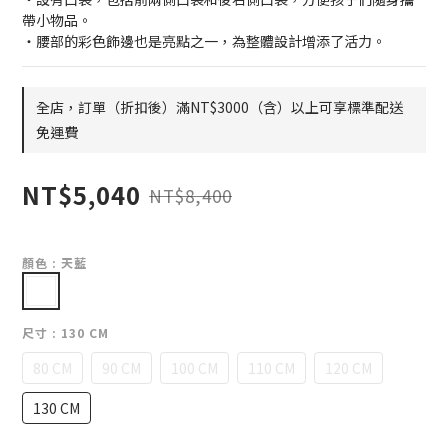
帶小物品。
・腰部的彩色飾邊也是亮點之一，為整體設計增添了活力。
全店，訂單（折扣後）滿NT$3000（含）以上可享標準配送
免運費
NT$5,040
NT$8,400
顏色
: 天藍
尺寸
: 130 CM
80 CM
90 CM
100 CM
110 CM
120 CM
130 CM