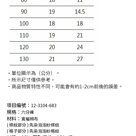
・單位顯示為（公分）。
・所示尺寸僅供參考。
・商品物質特性不同，可能會有約1-2cm前後的誤差。
項目編號：
12-3104-683
規格：
六分褲
材料：
寬幅棉布
( 條紋部分 ) 先染泡泡紗條紋
( 格子部分 ) 先染泡泡紗格紋