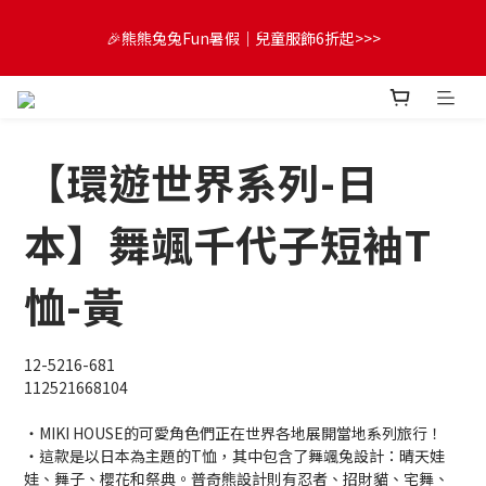
😍FUN暑假！童裝開心購【滿$3,000，送$300 (最高回饋$1,200)
🎉熊熊兔兔Fun暑假｜兒童服飾6折起>>>
💌】
🔔首購享9折優惠➡️結帳輸入「MKH1ST」
【環遊世界系列-日
😍FUN暑假！童裝開心購【滿$3,000，送$300 (最高回饋$1,200)
💌】
本】舞颯千代子短袖T
恤-黃
12-5216-681
112521668104
・MIKI HOUSE的可愛角色們正在世界各地展開當地系列旅行！
・這款是以日本為主題的T恤，其中包含了舞颯兔設計：晴天娃
娃、舞子、櫻花和祭典。普奇熊設計則有忍者、招財貓、宅舞、