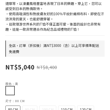
達摩等，以漫畫風格豐富地表現了日本的樂趣。穿上它，您可以
感受到日本的熱情款待。
・使用高吸濕性和對皮膚友好的100％平紋針織棉布料，即使在汗
流浹背的夏天，也能舒適穿著。
・這款環游世界系列的T恤不僅正面可愛，後面的設計也非常有
趣。這是一款非常適合作為紀念品或禮物的T恤！
全店，訂單（折扣後）滿NT$3000（含）以上可享標準配送
免運費
NT$5,040
NT$8,400
顏色
: 黃
尺寸
: 80 CM
80 CM
90 CM
100 CM
110 CM
120 CM