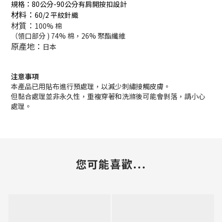
規格：
80公分-90公分有肩開按扣設計
材料：
60/2 平紋針織
材質：
100% 棉
（領口部分 ) 74% 棉，26% 聚酯纖維
原產地：
日本
注意事項
本產品已用貼布進行預處理，以減少刺繡接觸皮膚。
但黏合處理並非永久性，重複穿著和洗滌後可能會剝落，請小心
處理。
您可能喜歡...