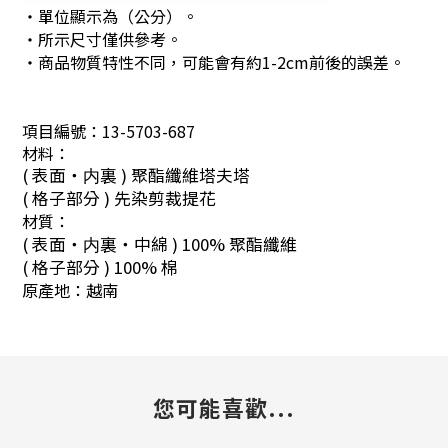
・單位顯示為（公分）。
・所示尺寸僅供參考。
・商品物質特性不同，可能會有約1-2cm前後的誤差。
項目編號：
13-5703-687
材料：
( 表面・内裏 ) 聚酯纖維塔夫塔
( 格子部分 ) 先染剪裁提花
材質：
( 表面・内裏・中綿 ) 100% 聚酯纖維
( 格子部分 ) 100% 棉
原產地：
越南
您可能喜歡...