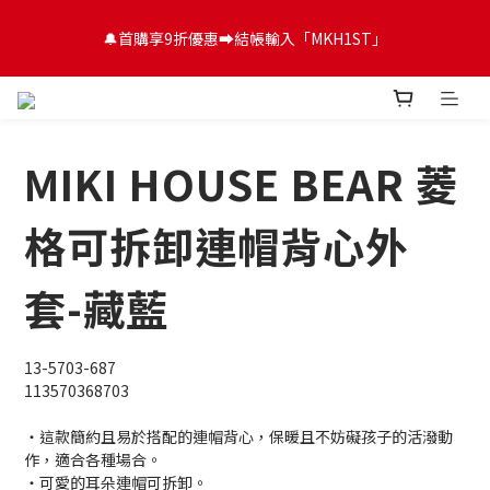
😍FUN暑假！童裝開心購【滿$3,000，送$300 (最高回饋$1,200)
🔔首購享9折優惠➡️結帳輸入「MKH1ST」
💌】
😍FUN暑假！童裝開心購【滿$3,000，送$300 (最高回饋$1,200)
💌】
MIKI HOUSE BEAR 菱
格可拆卸連帽背心外
套-藏藍
13-5703-687
113570368703
・這款簡約且易於搭配的連帽背心，保暖且不妨礙孩子的活潑動
作，適合各種場合。
・可愛的耳朵連帽可拆卸。