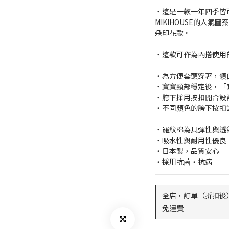
・這是一款一年四季皆
MIKIHOUSE的人
朵印花款。
・這款可作為內搭使用
・為方便套頭穿著，領
・寶寶頸部穩定後，「
・胯下採用按扣開合設
・不同顏色的胯下按扣
・羅紋棉為具彈性與透
・吸水性與耐用性優良
・日本製，品質安心
・採用抗菌・抗病
全店，訂單（折扣後）
免運費