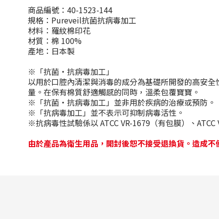
商品編號：40-1523-144
規格：Pureveil抗菌抗病毒加工
材料：羅紋棉印花
材質：棉 100%
產地：日本製
※「抗菌・抗病毒加工」
以用於口腔內清潔與消毒的成分為基礎所開發的高安全性
量。在保有棉質舒適觸感的同時，溫柔包覆寶寶。
※「抗菌・抗病毒加工」並非用於疾病的治療或預防。
※「抗病毒加工」並不表示可抑制病毒活性。
※抗病毒性試驗係以 ATCC VR-1679（有包膜）、ATC
由於產品為衛生用品，開封後恕不接受退換貨。造成不