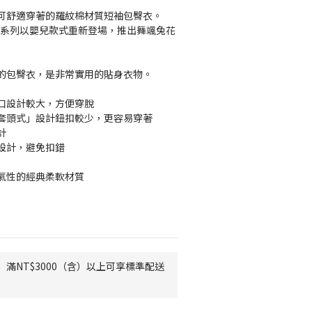
可舒適穿著的羅紋棉材質短袖包臀衣。
氣圖案系列以嬰兒款式重新登場，推出舞颯兔花
的包臀衣，是非常實用的貼身衣物。
口設計較大，方便穿脫
套頭式」設計鈕扣較少，更容易穿著
計
設計，避免扣錯
氣性的經典柔軟材質
滿NT$3000（含）以上可享標準配送