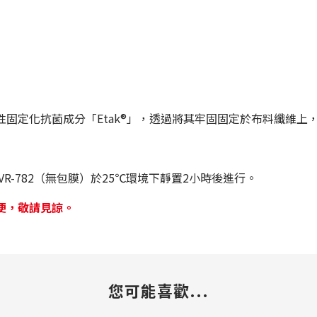
固定化抗菌成分「Etak®」，透過將其牢固固定於布料纖維上
C VR-782（無包膜）於25℃環境下靜置2小時後進行。
便，敬請見諒。
您可能喜歡...