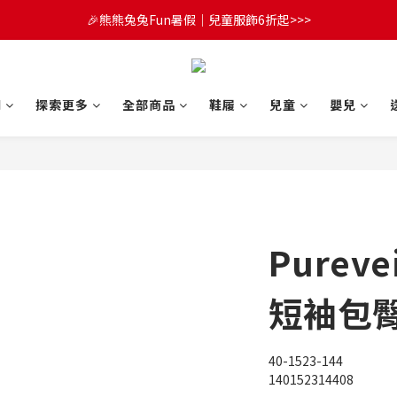
🎉熊熊兔兔Fun暑假｜兒童服飾6折起>>>
😍FUN暑假！童裝開心購【滿$3,000，送$300 (最高回饋$1,200)💌】
🔔首購享9折優惠➡️結帳輸入「MKH1ST」
😍FUN暑假！童裝開心購【滿$3,000，送$300 (最高回饋$1,200)💌】
們
探索更多
全部商品
鞋履
兒童
嬰兒
Purev
短袖包臀
40-1523-144
140152314408