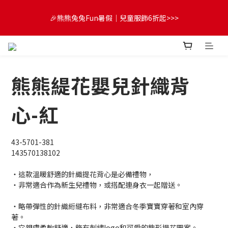
😍FUN暑假！童裝開心購【滿$3,000，送$300 (最高回饋$1,200)
🎉熊熊兔兔Fun暑假｜兒童服飾6折起>>>
💌】
🔔首購享9折優惠➡️結帳輸入「MKH1ST」
熊熊緹花嬰兒針織背
😍FUN暑假！童裝開心購【滿$3,000，送$300 (最高回饋$1,200)
💌】
心-紅
43-5701-381
143570138102
・這款溫暖舒適的針織提花背心是必備禮物，
・非常適合作為新生兒禮物，或搭配連身衣一起贈送。
・略帶彈性的針織絎縫布料，非常適合冬季寶寶穿著和室內穿
著。
・它親膚柔軟舒適，飾有刺繡logo和可愛的熊形提花圖案。