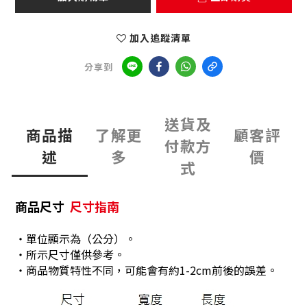
加入追蹤清單
分享到
送貨及
商品描
了解更
顧客評
付款方
述
多
價
式
商品尺寸
尺寸指南
・單位顯示為（公分）。
・所示尺寸僅供參考。
・商品物質特性不同，可能會有約1-2cm前後的誤差。