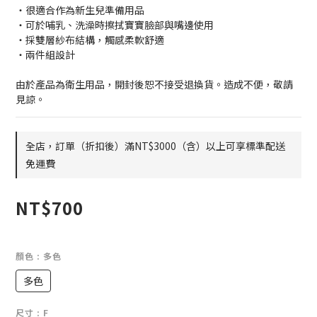
・很適合作為新生兒準備用品
・可於哺乳、洗澡時擦拭寶寶臉部與嘴邊使用
・採雙層紗布結構，觸感柔軟舒適
・兩件組設計
由於產品為衛生用品，開封後恕不接受退換貨。造成不便，敬請
見諒。
全店，訂單（折扣後）滿NT$3000（含）以上可享標準配送
免運費
NT$700
顏色
: 多色
多色
尺寸
: F