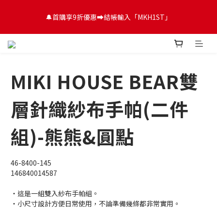
😍FUN暑假！童裝開心購【滿$3,000，送$300 (最高回饋$1,200)
🔔首購享9折優惠➡️結帳輸入「MKH1ST」
💌】
😍FUN暑假！童裝開心購【滿$3,000，送$300 (最高回饋$1,200)
💌】
MIKI HOUSE BEAR雙
層針織紗布手帕(二件
組)-熊熊&圓點
46-8400-145
146840014587
・這是一組雙入紗布手帕組。
・小尺寸設計方便日常使用，不論準備幾條都非常實用。