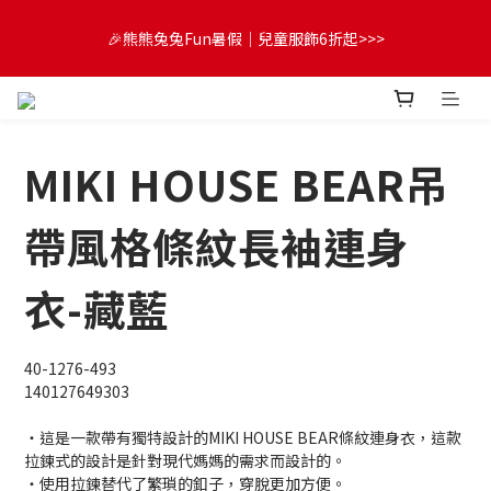
😍FUN暑假！童裝開心購【滿$3,000，送$300 (最高回饋$1,200)
🎉熊熊兔兔Fun暑假｜兒童服飾6折起>>>
💌】
🔔首購享9折優惠➡️結帳輸入「MKH1ST」
MIKI HOUSE BEAR吊
😍FUN暑假！童裝開心購【滿$3,000，送$300 (最高回饋$1,200)
💌】
帶風格條紋長袖連身
衣-藏藍
40-1276-493
140127649303 
・這是一款帶有獨特設計的MIKI HOUSE BEAR條紋連身衣，這款
拉鍊式的設計是針對現代媽媽的需求而設計的。
・使用拉鍊替代了繁瑣的釦子，穿脫更加方便。