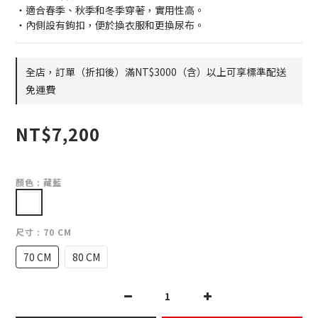
・適合春季、秋季和冬季穿著，實用性高。
・內側設有鉤扣，便於換衣服和更換尿布。
全店，訂單（折扣後）滿NT$3000（含）以上可享標準配送
免運費
NT$7,200
顏色
: 藏藍
尺寸
: 70 CM
70 CM
80 CM