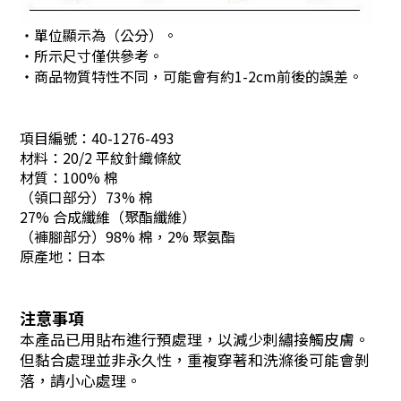
・單位顯示為（公分）。
・所示尺寸僅供參考。
・商品物質特性不同，可能會有約1-2cm前後的誤差。
項目編號：
40-1276-493
材料：20/2 平紋針織條紋
材質：100% 棉
（領口部分）73% 棉
27% 合成纖維（聚酯纖維）
（褲腳部分）98% 棉，2% 聚氨酯
原產地：日本
注意事項
本產品已用貼布進行預處理，以減少刺繡接觸皮膚。
但黏合處理並非永久性，重複穿著和洗滌後可能會剝
落，請小心處理。