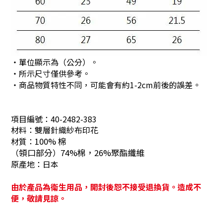
・單位顯示為（公分）。
・所示尺寸僅供參考。
・商品物質特性不同，可能會有約1-2cm前後的誤差。
項目編號：
40-2482-383
材料：
雙層針織紗布印花
材質：
100% 棉
（
領口部分
）
74%棉，26%聚酯纖維
原產地：
日本
由於產品為衛生用品，開封後恕不接受退換貨。造成不
便，敬請見諒。