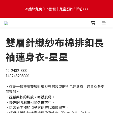
😍FUN暑假！童裝開心購【滿$3,000，送$300 (最高回饋$1,200)
🎉熊熊兔兔Fun暑假｜兒童服飾6折起>>>
💌】
🔔首購享9折優惠➡️結帳輸入「MKH1ST」
雙層針織紗布棉排釦長
😍FUN暑假！童裝開心購【滿$3,000，送$300 (最高回饋$1,200)
💌】
袖連身衣-星星
40-2482-383
140248238301
・這是一款使用雙層針織紗布棉製成的全包連身衣，適合秋冬季
節穿著。
・蓬鬆柔軟的觸感，呵護肌膚。
・優越的吸濕性和耐久性材料。
・可透過下襠的扣子方便穿脫和換尿布。
・經過抗菌和抗病毒處理的高性能「Pure Veil」內衣。