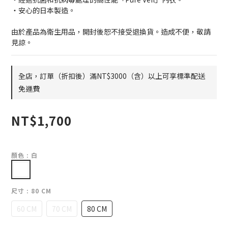
・安心的日本製造。
由於產品為衛生用品，開封後恕不接受退換貨。造成不便，敬請
見諒。
全店，訂單（折扣後）滿NT$3000（含）以上可享標準配送
免運費
NT$1,700
顏色
: 白
尺寸
: 80 CM
60 CM
70 CM
80 CM