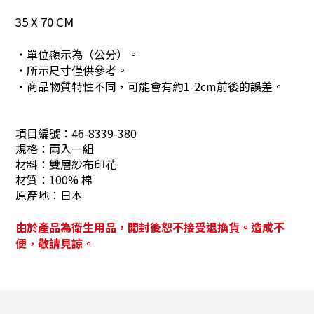
35 X 70 CM
・單位顯示為（公分）。
・所示尺寸僅供參考。
・商品物質特性不同，可能會有約1-2cm前後的誤差。
項目編號：
46-8339-380
規格：
兩入一組
材料：
雙層紗布印花
材質：
100% 棉
原產地：
日本
由於產品為衛生用品，開封後恕不接受退換貨。造成不
便，敬請見諒。