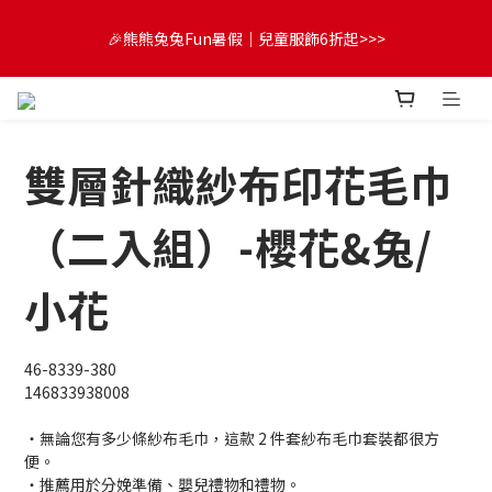
😍FUN暑假！童裝開心購【滿$3,000，送$300 (最高回饋$1,200)
🎉熊熊兔兔Fun暑假｜兒童服飾6折起>>>
💌】
🔔首購享9折優惠➡️結帳輸入「MKH1ST」
雙層針織紗布印花毛巾
😍FUN暑假！童裝開心購【滿$3,000，送$300 (最高回饋$1,200)
💌】
（二入組）-櫻花&兔/
小花
46-8339-380
146833938008
・無論您有多少條紗布毛巾，這款 2 件套紗布毛巾套裝都很方
便。
・推薦用於分娩準備、嬰兒禮物和禮物。