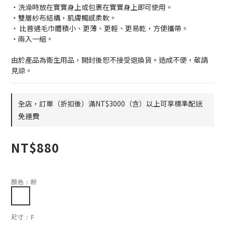
・洗澡時放在寶寶身上或包裹在寶寶身上即可使用。
・雙層紗布結構，肌膚觸感柔軟。
・ 比普通毛巾體積小、更薄、更輕、更易乾，方便攜帶。
・兩入一組。
由於產品為衛生用品，開封後恕不接受退換貨。造成不便，敬請
見諒。
全店，訂單（折扣後）滿NT$3000（含）以上可享標準配送
免運費
NT$880
顏色
: 粉
尺寸
: F