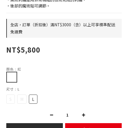
・後部的魔術貼可調節。
全店，訂單（折扣後）滿NT$3000（含）以上可享標準配送
免運費
NT$5,800
顏色
: 紅
尺寸
: L
S
M
L