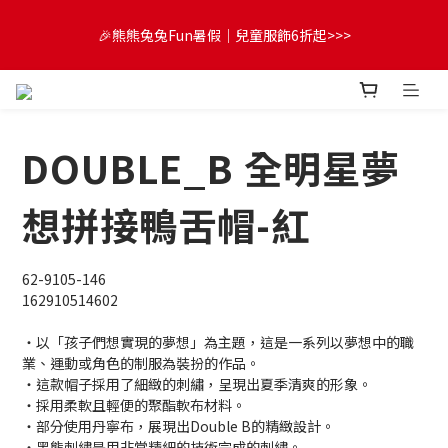
😍FUN暑假！童裝開心購【滿$3,000，送$300 (最高回饋$1,200)
🎉熊熊兔兔Fun暑假｜兒童服飾6折起>>>
💌】
🔔首購享9折優惠➡️結帳輸入「MKH1ST」
DOUBLE_B 全明星夢
😍FUN暑假！童裝開心購【滿$3,000，送$300 (最高回饋$1,200)
💌】
想拼接鴨舌帽-紅
62-9105-146
162910514602
・以「孩子們想實現的夢想」為主題，這是一系列以夢想中的職
業、運動或角色的制服為裝扮的作品。
・這款帽子採用了細緻的刺繡，呈現出夏季清爽的形象。
・採用柔軟且輕便的聚酯軟布材料。
・部分使用丹寧布，展現出Double B的精緻設計。
・黑熊刺繡是用非常精細的技術完成的刺繡。