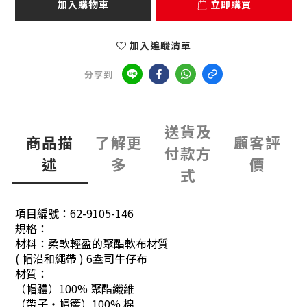
加入購物車
立即購買
加入追蹤清單
分享到
送貨及
商品描
了解更
顧客評
付款方
述
多
價
式
項目編號：
62-9105-146
規格：
材料：柔軟輕盈的聚酯軟布材質
( 帽沿和繩帶 ) 6盎司牛仔布
材質：
（帽體）100% 聚酯纖維
（帶子・帽簷）100% 棉