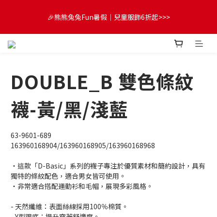
😍FUN暑假！童裝開心購【滿$3,000，送$300 (最高回饋$1,200)
🎉熊熊兔兔Fun暑假｜兒童服飾6折起>>>
💌】
🔔首購享9折優惠➡️結帳輸入「MKH1ST」
DOUBLE_B 雙色條紋
😍FUN暑假！童裝開心購【滿$3,000，送$300 (最高回饋$1,200)
💌】
襪-黃/黑/淺藍
63-9601-689
163960168904/163960168905/163960168968
・這款「D-Basic」系列的襪子專注於優質素材和簡約設計，具有
獨特的條紋配色，適合男女皆可使用。
・非常適合搭配運動衫和毛帽，展現多彩風格。
- 天然纖維：表面絲線採用100％棉質。
- Y型跟底：提升穿著舒適度。