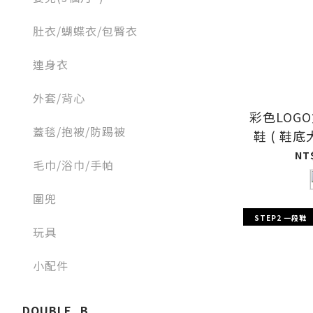
肚衣/蝴蝶衣/包臀衣
連身衣
外套/背心
彩色LOG
蓋毯/抱被/防踢被
鞋 ( 鞋底
NT
毛巾/浴巾/手帕
圍兜
STEP2 一段鞋
玩具
小配件
DOUBLE_B