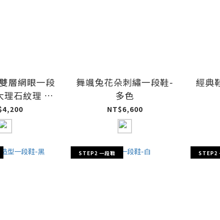
O雙層網眼一段
舞颯兔花朵刺繡一段鞋-
經典
大理石紋理 )-
多色
淡紫
$4,200
NT$6,600
STEP2 一段鞋
STEP2