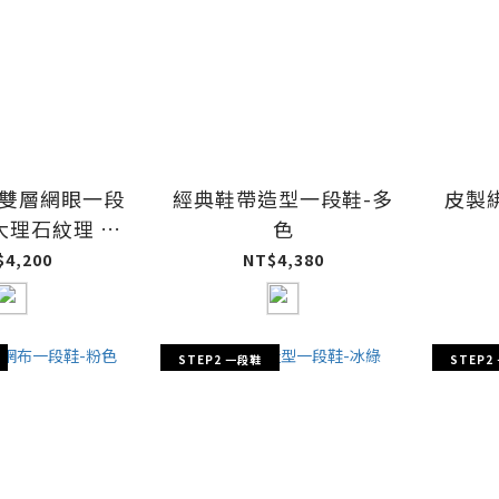
O雙層網眼一段
經典鞋帶造型一段鞋-多
皮製
大理石紋理 )-
色
白
$4,200
NT$4,380
STEP2 一段鞋
STEP2