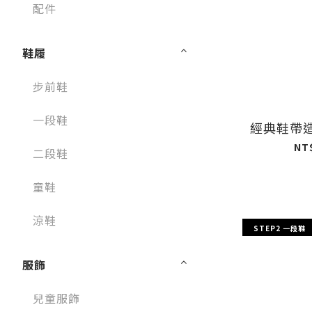
配件
鞋履
步前鞋
一段鞋
經典鞋帶
NT
二段鞋
童鞋
涼鞋
STEP2 一段鞋
服飾
兒童服飾