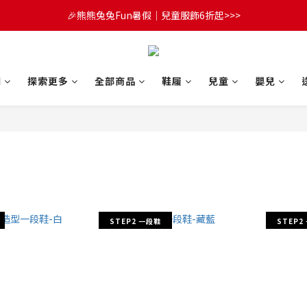
😍FUN暑假！童裝開心購【滿$3,000，送$300 (最高回饋$1,200)💌】
🎉熊熊兔兔Fun暑假｜兒童服飾6折起>>>
🔔首購享9折優惠➡️結帳輸入「MKH1ST」
😍FUN暑假！童裝開心購【滿$3,000，送$300 (最高回饋$1,200)💌】
們
探索更多
全部商品
鞋履
兒童
嬰兒
STEP2 一段鞋
STEP2