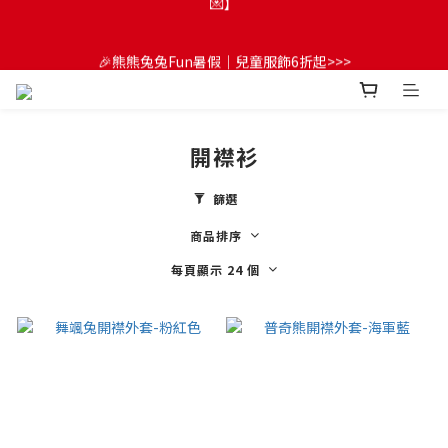
😍FUN暑假！童裝開心購【滿$3,000，送$300 (最高回饋$1,200)
💌】
🎉熊熊兔兔Fun暑假｜兒童服飾6折起>>>
🔔首購享9折優惠➡️結帳輸入「MKH1ST」
開襟衫
😍FUN暑假！童裝開心購【滿$3,000，送$300 (最高回饋$1,200)
篩選
💌】
商品排序
每頁顯示 24 個