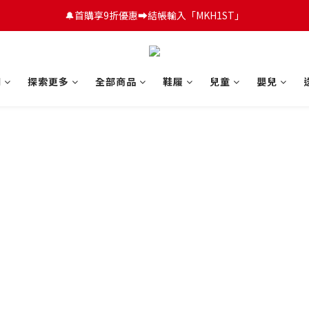
😍FUN暑假！童裝開心購【滿$3,000，送$300 (最高回饋$1,200)💌】
🔔首購享9折優惠➡️結帳輸入「MKH1ST」
😍FUN暑假！童裝開心購【滿$3,000，送$300 (最高回饋$1,200)💌】
們
探索更多
全部商品
鞋履
兒童
嬰兒