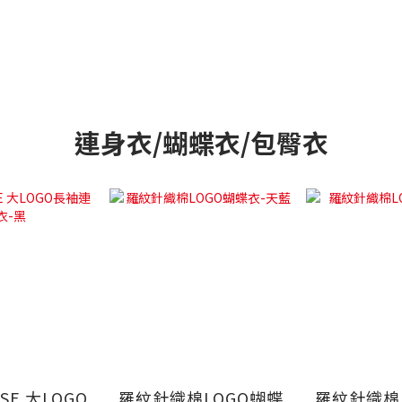
連身衣/蝴蝶衣/包臀衣
USE 大LOGO
羅紋針織棉LOGO蝴蝶
羅紋針織棉