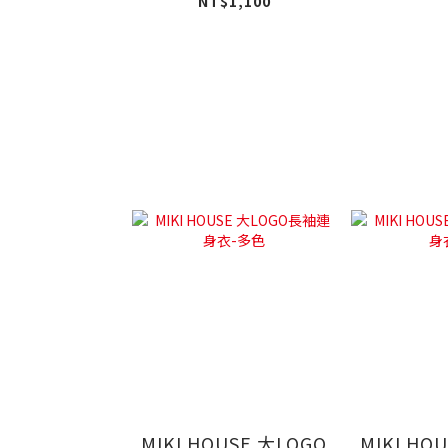
衣-白
NT$1,100
MIKI HOUSE 大LOGO
MIKI HO