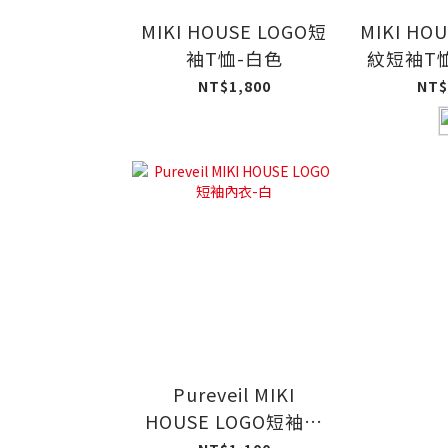
MIKI HOUSE LOGO短
MIKI HO
袖T恤-白色
紋短袖T
NT$1,800
NT$
Pureveil MIKI
HOUSE LOGO短袖內