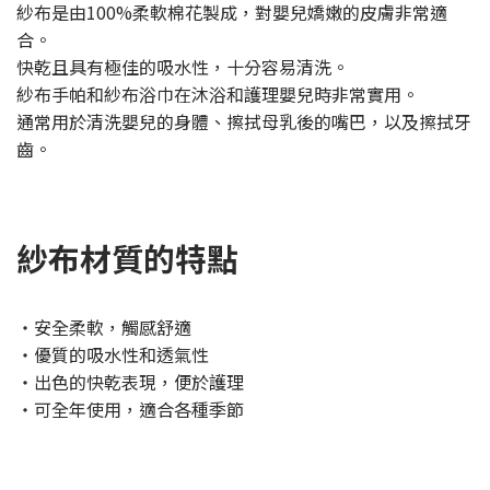
紗布是由100%柔軟棉花製成，對嬰兒嬌嫩的皮膚非常適
合。
快乾且具有極佳的吸水性，十分容易清洗。
紗布手帕和紗布浴巾在沐浴和護理嬰兒時非常實用。
通常用於清洗嬰兒的身體、擦拭母乳後的嘴巴，以及擦拭牙
齒。
紗布材質的特點
・安全柔軟，觸感舒適
・優質的吸水性和透氣性
・出色的快乾表現，便於護理
・可全年使用，適合各種季節