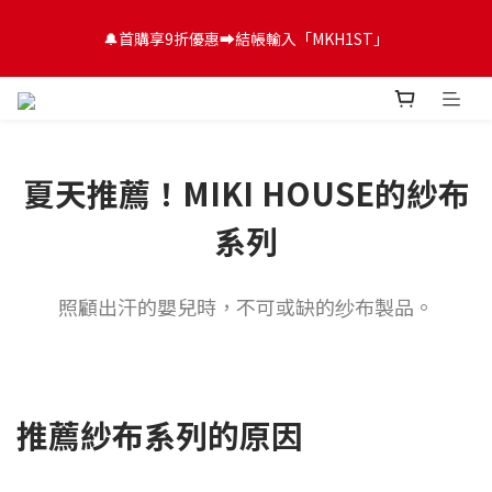
😍FUN暑假！童裝開心購【滿$3,000，送$300 (最高回饋$1,200)
🔔首購享9折優惠➡️結帳輸入「MKH1ST」
💌】
😍FUN暑假！童裝開心購【滿$3,000，送$300 (最高回饋$1,200)
💌】
夏天推薦！MIKI HOUSE的紗布
系列
照顧出汗的嬰兒時，不可或缺的纱布製品。
推薦紗布系列的原因