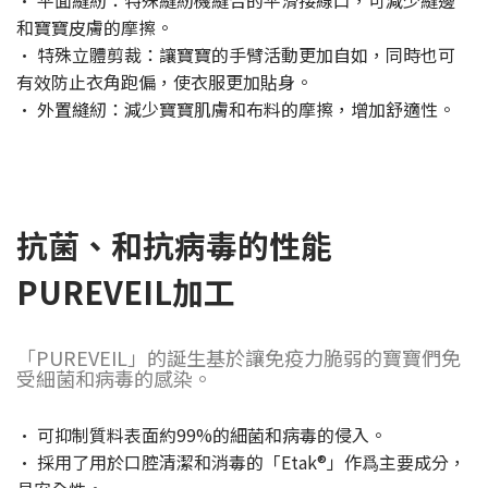
· 平面縫紉：特殊縫紉機縫合的平滑接線口，可減少縫邊
和寶寶皮膚的摩擦。
· 特殊立體剪裁：讓寶寶的手臂活動更加自如，同時也可
有效防止衣角跑偏，使衣服更加貼身。
· 外置縫紉：減少寶寶肌膚和布料的摩擦，增加舒適性。
抗菌、和抗病毒的性能
PUREVEIL加工
「PUREVEIL」的誕生基於讓免疫力脆弱的寶寶們免
受細菌和病毒的感染。
· 可抑制質料表面約99%的細菌和病毒的侵入。
· 採用了用於口腔清潔和消毒的「Etak®」作爲主要成分，