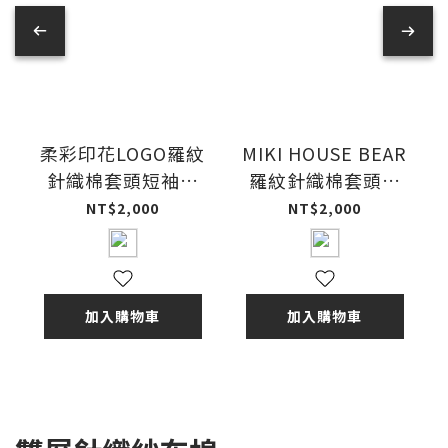
柔彩印花LOGO羅紋
MIKI HOUSE BEAR
針織棉套頭短袖包
羅紋針織棉套頭短
臀衣-多色
袖包臀衣-駝
NT$2,000
NT$2,000
加入購物車
加入購物車