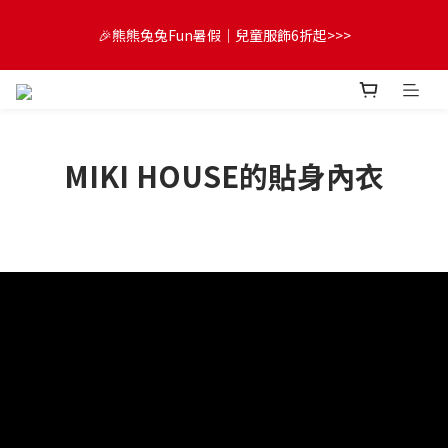
😍FUN暑假！童裝開心購【滿$3,000，送$300 (最高回饋$1,200)
🎉熊熊兔兔Fun暑假｜兒童服飾6折起>>>
💌】
🔔首購享9折優惠➡️結帳輸入「MKH1ST」
😍FUN暑假！童裝開心購【滿$3,000，送$300 (最高回饋$1,200)
MIKI HOUSE的貼身內衣
💌】