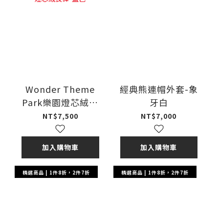
Wonder Theme
經典熊連帽外套-象
Park樂園燈芯絨長
牙白
褲-藍色
NT$7,500
NT$7,000
加入購物車
加入購物車
精選商品 | 1件8折，2件7折
精選商品 | 1件8折，2件7折