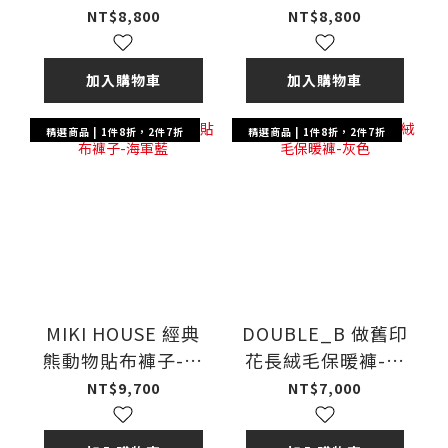
徽章九分褲-棕色
徽章長褲-多色
NT$8,800
NT$8,800
加入購物車
加入購物車
精選商品 | 1件8折，2件7折
精選商品 | 1件8折，2件7折
MIKI HOUSE 經典
DOUBLE_B 做舊印
熊動物貼布褲子-海
花長絨毛保暖褲-灰
軍藍
色
NT$9,700
NT$7,000