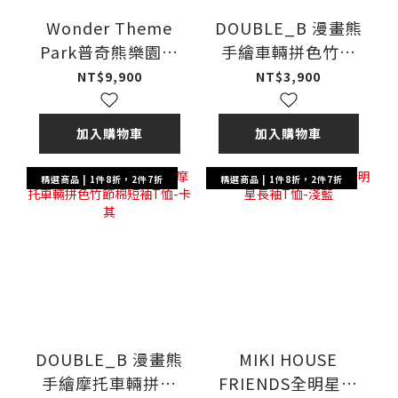
Wonder Theme
DOUBLE_B 漫畫熊
Park普奇熊樂園衛
手繪車輛拼色竹節
衣-海軍藍
棉短袖T恤-紫色
NT$9,900
NT$3,900
加入購物車
加入購物車
精選商品 | 1件8折，2件7折
精選商品 | 1件8折，2件7折
DOUBLE_B 漫畫熊
MIKI HOUSE
手繪摩托車輛拼色
FRIENDS全明星長