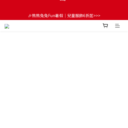
😍FUN暑假！童裝開心購【滿$3,000，送$300 (最高回饋$1,200)
🎉熊熊兔兔Fun暑假｜兒童服飾6折起>>>
💌】
🔔首購享9折優惠➡️結帳輸入「MKH1ST」
😍FUN暑假！童裝開心購【滿$3,000，送$300 (最高回饋$1,200)
💌】